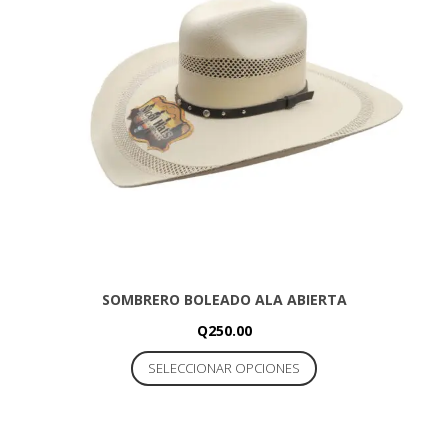
se
pueden
elegir
en
la
página
de
producto
SOMBRERO BOLEADO ALA ABIERTA
Q
250.00
Este
SELECCIONAR OPCIONES
producto
tiene
múltiples