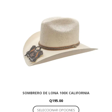
variantes.
Las
opciones
se
pueden
elegir
en
la
página
de
producto
SOMBRERO DE LONA 100X CALIFORNIA
Q
195.00
Este
SELECCIONAR OPCIONES