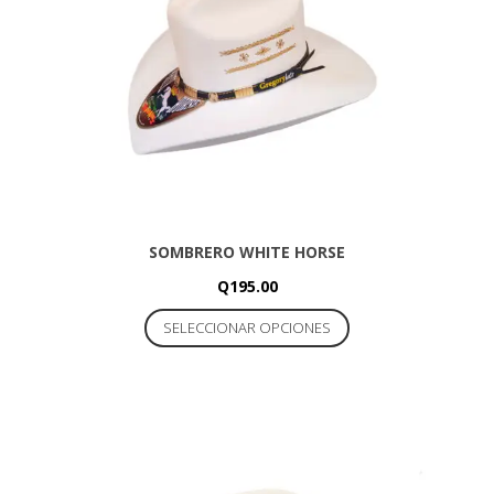
SOMBRERO WHITE HORSE
Q
195.00
Este
SELECCIONAR OPCIONES
producto
tiene
múltiples
variantes.
Las
opciones