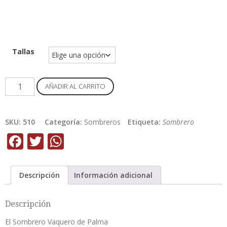
Tallas
Sombrero
AÑADIR AL CARRITO
Vaquero
de
Palma
SKU:
510
Categoría:
Sombreros
Etiqueta:
Sombrero
cantidad
Facebook
Twitter
WhatsApp
Descripción
Información adicional
Descripción
El Sombrero Vaquero de Palma