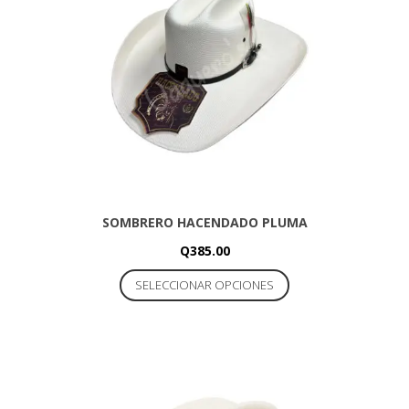
SOMBRERO HACENDADO PLUMA
Q
385.00
Este
SELECCIONAR OPCIONES
producto
tiene
múltiples
variantes.
Las