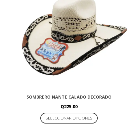
opciones
se
pueden
elegir
en
la
página
de
producto
SOMBRERO NANTE CALADO DECORADO
Q
225.00
Este
SELECCIONAR OPCIONES
producto
tiene