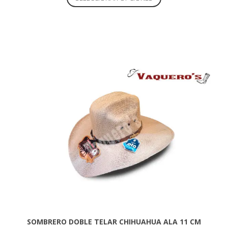
producto
tiene
múltiples
variantes.
Las
opciones
se
pueden
elegir
en
la
página
de
producto
SOMBRERO DOBLE TELAR CHIHUAHUA ALA 11 CM