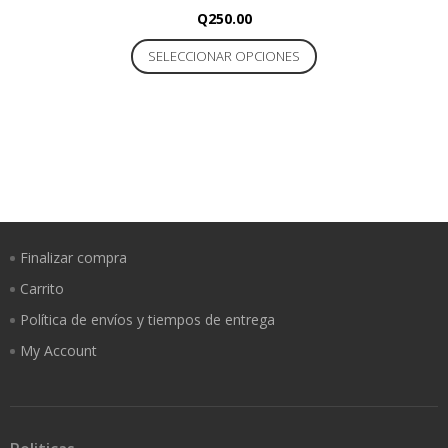
Q
250.00
Este
SELECCIONAR OPCIONES
producto
tiene
múltiples
variantes.
Las
opciones
se
pueden
Finalizar compra
elegir
en
Carrito
la
Política de envíos y tiempos de entrega
página
My Account
de
producto