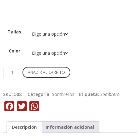
Tallas
Color
Sombrero
AÑADIR AL CARRITO
Arizona
Tela
cantidad
SKU:
508
Categoría:
Sombreros
Etiqueta:
Sombrero
Facebook
Twitter
WhatsApp
Descripción
Información adicional