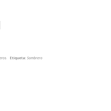
eros
Etiqueta:
Sombrero
App