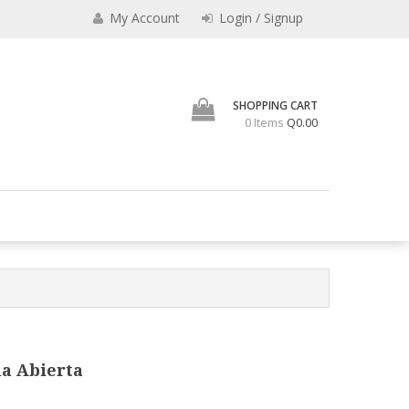
My Account
Login / Signup
SHOPPING CART
0 Items
Q0.00
os vaqueros, camisas, billeteras, carteras, cinchos, portachequeras,
nta de Articulos de Cuero
a Abierta