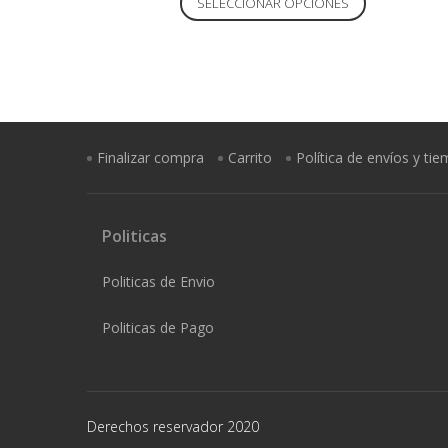
SELECCIONAR OPCIONES
producto
tiene
múltiples
variantes.
Las
opciones
Finalizar compra
Carrito
Política de envíos y ti
se
pueden
elegir
Politicas
en
la
Politicas de Envio
página
de
Politicas de Pago
producto
Derechos reservador 2020