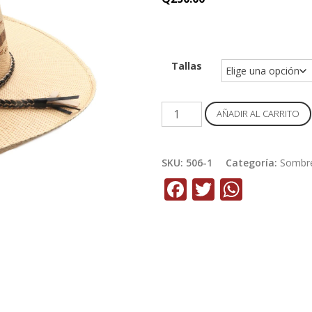
Tallas
Sombrero
AÑADIR AL CARRITO
Moksman
Ala
Abierta
SKU:
506-1
Categoría:
Sombr
cantidad
Facebook
Twitter
Whats