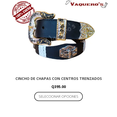
se
pueden
elegir
en
la
página
de
producto
CINCHO DE CHAPAS CON CENTROS TRENZADOS
Q
395.00
Este
SELECCIONAR OPCIONES
producto
tiene
múltiples