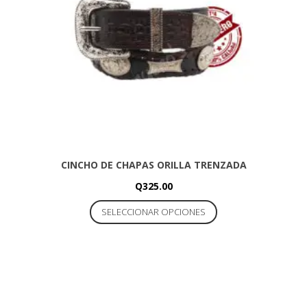
CINCHO DE CHAPAS ORILLA TRENZADA
Q
325.00
Este
SELECCIONAR OPCIONES
producto
tiene
múltiples
variantes.
Las
opciones