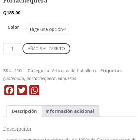
Portachequera
Q
185.00
Color
Portachequera
AÑADIR AL CARRITO
cantidad
SKU:
410
Categoría:
Articulos de Caballero
Etiquetas:
guatemala
,
portachequera
,
vaqueros
Facebook
Twitter
WhatsApp
Descripción
Información adicional
Descripción
La portachequera esta elaborada de 100% de Cuero con cierre de