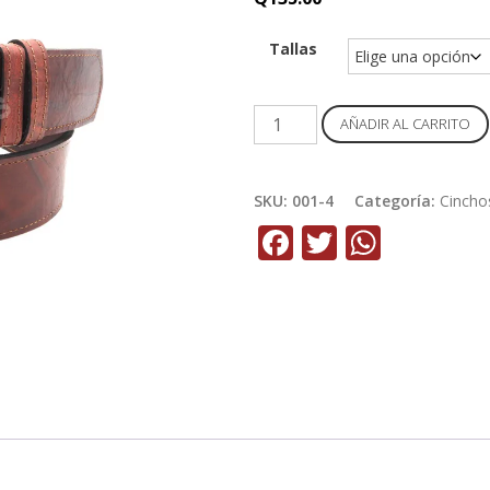
Tallas
Cincho
AÑADIR AL CARRITO
de
Duna
Caramelo
SKU:
001-4
Categoría:
Cincho
cantidad
Facebook
Twitter
Whats