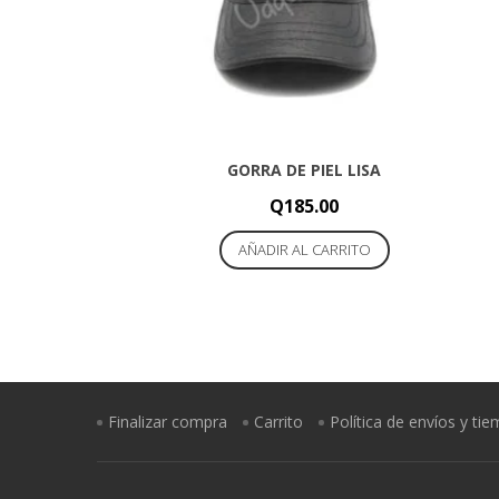
en
la
página
de
producto
GORRA DE PIEL LISA
Q
185.00
AÑADIR AL CARRITO
Finalizar compra
Carrito
Política de envíos y ti