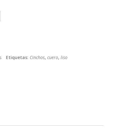
s
Etiquetas:
Cinchos
,
cuero
,
liso
App