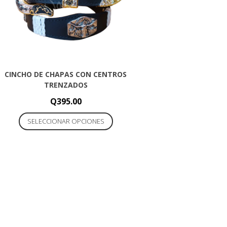
CINCHO DE CHAPAS CON CENTROS
TRENZADOS
Q
395.00
Este
SELECCIONAR OPCIONES
producto
tiene
múltiples
variantes.
Las
opciones
se
pueden