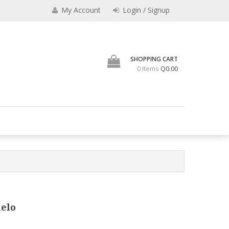
My Account
Login / Signup
SHOPPING CART
0 Items
Q0.00
os vaqueros, camisas, billeteras, carteras, cinchos, portachequeras,
nta de Articulos de Cuero
elo