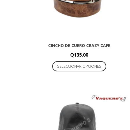
CINCHO DE CUERO CRAZY CAFE
Q
135.00
Este
SELECCIONAR OPCIONES
producto
tiene
múltiples
variantes.
Las
opciones
se
pueden
elegir