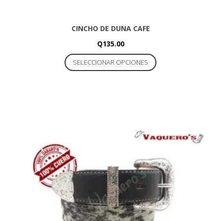
CINCHO DE DUNA CAFE
Q
135.00
Este
SELECCIONAR OPCIONES
producto
tiene
múltiples
variantes.
Las
opciones
se
pueden
elegir
en
la
página
de