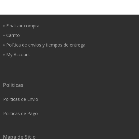
opciones
se
pueden
Finalizar compra
elegir
en
Carrito
la
Política de envíos y tiempos de entrega
página
My Account
de
producto
Politicas
Politicas de Envio
Politicas de Pago
Mapa de Sitio