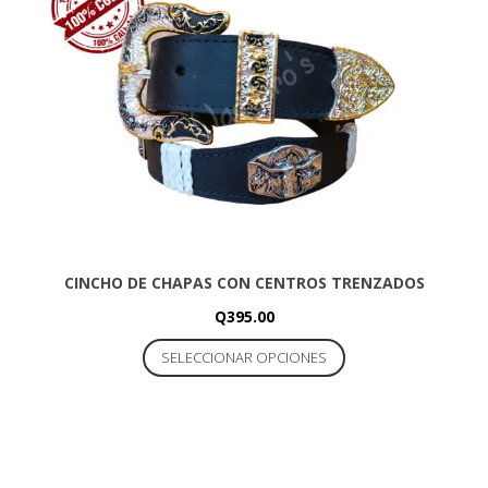
pueden
elegir
en
la
página
de
producto
CINCHO DE CHAPAS CON CENTROS TRENZADOS
Q
395.00
Este
SELECCIONAR OPCIONES
producto
tiene
múltiples
variantes.
Las