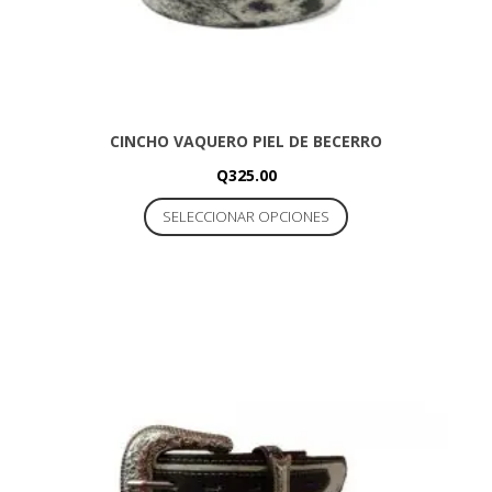
producto
CINCHO VAQUERO PIEL DE BECERRO
Q
325.00
Este
SELECCIONAR OPCIONES
producto
tiene
múltiples
variantes.
Las
opciones
se
pueden
elegir
en