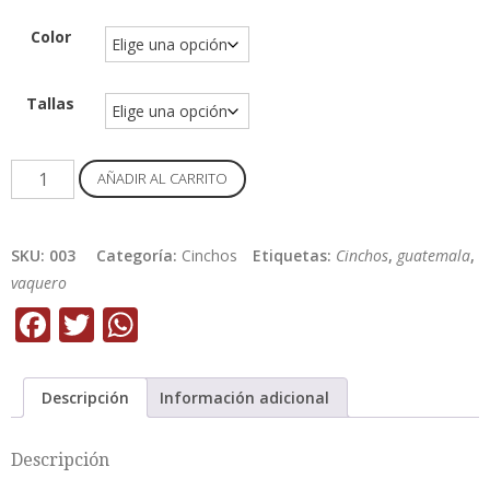
Color
Tallas
Cincho
AÑADIR AL CARRITO
de
chapas
Orilla
SKU:
003
Categoría:
Cinchos
Etiquetas:
Cinchos
,
guatemala
,
Trenzada
vaquero
cantidad
Facebook
Twitter
WhatsApp
Descripción
Información adicional
Descripción