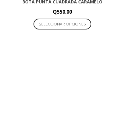
BOTA PUNTA CUADRADA CARAMELO
Q
550.00
Este
SELECCIONAR OPCIONES
producto
tiene
múltiples
variantes.
Las
opciones
se
pueden
elegir
en
la
página
de
producto