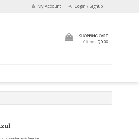
My Account
Login / Signup
SHOPPING CART
0 Items
Q0.00
os vaqueros, camisas, billeteras, carteras, cinchos, portachequeras,
nta de Articulos de Cuero
Azul
e no quedan existencias.