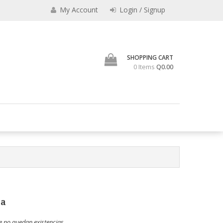
My Account
Login / Signup
SHOPPING CART
0 Items
Q0.00
os vaqueros, camisas, billeteras, carteras, cinchos, portachequeras,
nta de Articulos de Cuero
na
e no quedan existencias.