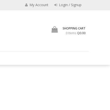
My Account
Login / Signup
SHOPPING CART
0 Items
Q0.00
os vaqueros, camisas, billeteras, carteras, cinchos, portachequeras,
nta de Articulos de Cuero